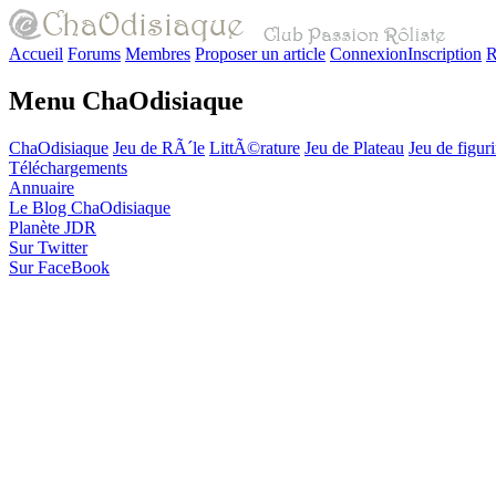
Accueil
Forums
Membres
Proposer un article
Connexion
Inscription
R
Menu ChaOdisiaque
ChaOdisiaque
Jeu de RÃ´le
LittÃ©rature
Jeu de Plateau
Jeu de figur
Téléchargements
Annuaire
Le Blog ChaOdisiaque
Planète JDR
Sur Twitter
Sur FaceBook