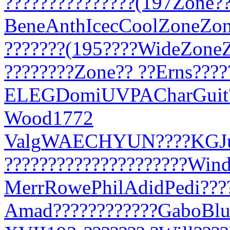
???
????
????
????
(197
Zone
?
Bene
Anth
Icec
Cool
Zone
Zo
???
????
(195
????
Wide
Zone
????
????
Zone
?? ??
Erns
????
ELEG
Domi
UVPA
Char
Guit
Wood
1772
Valg
WAEC
HYUN
????
KGJ
?
????
????
????
????
????
Win
Merr
Rowe
Phil
Adid
Pedi
???
Amad
????
????
????
Gabo
Blu