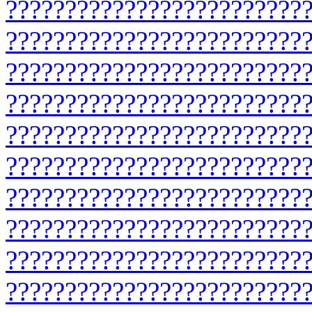
????
????
????
????
????
????
?
????
????
????
????
????
????
?
????
????
????
????
????
????
?
????
????
????
????
????
????
?
????
????
????
????
????
????
?
????
????
????
????
????
????
?
????
????
????
????
????
????
?
????
????
????
????
????
????
?
????
????
????
????
????
????
?
????
????
????
????
????
????
?