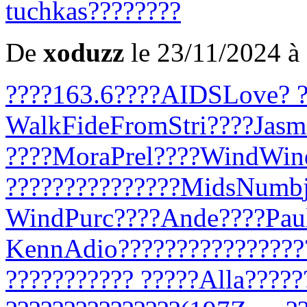
tuchkas
????
????
De
xoduzz
le 23/11/2024 à
????
163.6
????
AIDS
Love
? 
Walk
Fide
From
Stri
????
Jasm
????
Mora
Prel
????
Wind
Win
???
????
????
????
Mids
Numb
Wind
Purc
????
Ande
????
Pau
Kenn
Adio
????
????
????
????
????
????
??? ?
????
Alla
????
?