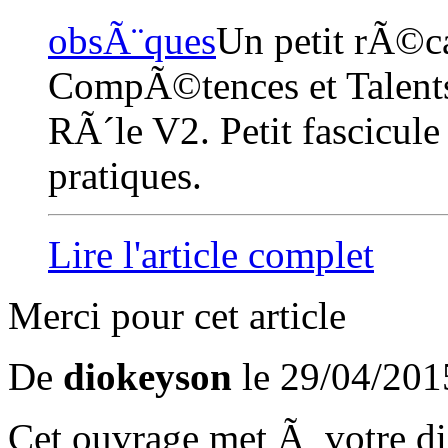
obsÃ¨ques
Un petit rÃ©cap
CompÃ©tences et Talent
RÃ´le V2. Petit fascicul
pratiques.
Lire l'article complet
Merci pour cet article
De
diokeyson
le 29/04/201
Cet ouvrage met Ã votre di