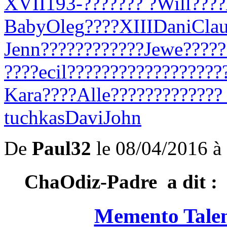
XVII
193-
????
??? ?
Will
????
Baby
Oleg
????
XIII
Dani
Cla
Jenn
????
????
????
Jewe
????
?
????
ecil
????
????
????
????
??
Kara
????
Alle
????
????
????
?
tuchkas
Davi
John
De
Paul32
le 08/04/2016 à
ChaOdiz-Padre a dit :
Memento Tale