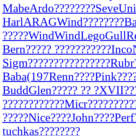
Mabe
Ardo
????
????
Seve
Un
Harl
ARAG
Wind
????
????
B
?
????
Wind
Wind
Lego
Gull
R
Bern
????
? ???
????
????
Inco
Sigm
????
????
????
????
Rubr
Baba
(197
Renn
????
Pink
???
Budd
Glen
????
? ?? ?
XVII
??
????
????
????
Micr
????
????
?
?
????
Nice
????
John
????
Perf
tuchkas
????
????