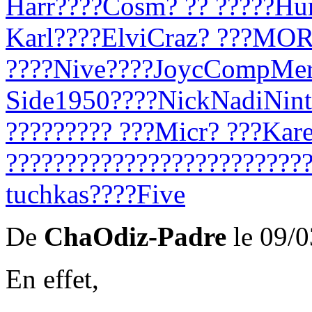
Harr
????
Cosm
? ?? ?
????
Hu
Karl
????
Elvi
Craz
? ???
MO
????
Nive
????
Joyc
Comp
Me
Side
1950
????
Nick
Nadi
Nint
????
????
? ???
Micr
? ???
Kar
?
????
????
????
????
????
????
tuchkas
????
Five
De
ChaOdiz-Padre
le 09/0
En effet,