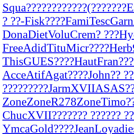
Squa
????
????
????
(???
????
E
? ??-
Fisk
????
Fami
Tesc
Garn
Dona
Diet
Volu
Crem
? ???
Hy
Free
Adid
Titu
Micr
????
Herb
This
GUES
????
Haut
Fran
???
Acce
Atif
Agat
????
John
?? ??
?
????
????
Jarm
XVII
ASAS
?
Zone
Zone
R278
Zone
Timo
?
Chuc
XVII
????
??? ?
????
? ?
Ymca
Gold
????
Jean
Loya
die