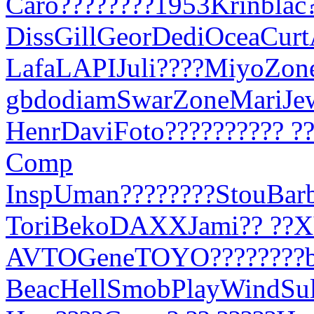
Caro
????
????
1953
Krin
blac
Diss
Gill
Geor
Dedi
Ocea
Curt
Lafa
LAPI
Juli
????
Miyo
Zon
gbdo
diam
Swar
Zone
Mari
Je
Henr
Davi
Foto
????
????
?? ?
Comp
Insp
Uman
????
????
Stou
Bar
Tori
Beko
DAXX
Jami
?? ??
X
AVTO
Gene
TOYO
????
????
Beac
Hell
Smob
Play
Wind
Sul