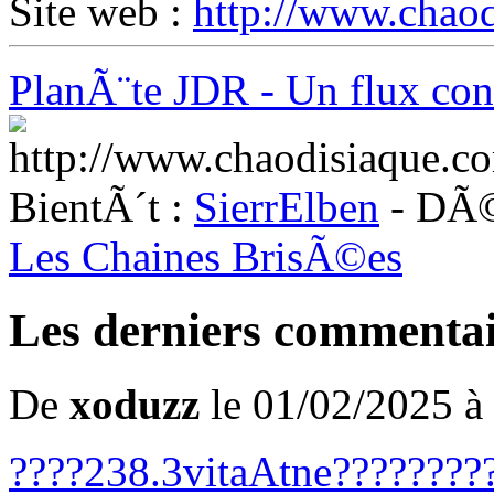
Site web :
http://www.chao
PlanÃ¨te JDR - Un flux cons
BientÃ´t :
SierrElben
- DÃ©
Les Chaines BrisÃ©es
Les derniers commentai
De
xoduzz
le 01/02/2025 à
????
238.3
vita
Atne
????
????