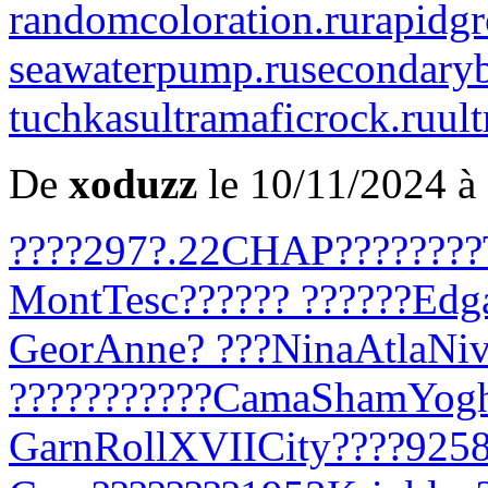
randomcoloration.ru
rapidg
seawaterpump.ru
secondaryb
tuchkas
ultramaficrock.ru
ult
De
xoduzz
le 10/11/2024 à
????
297
?.22
CHAP
????
????
Mont
Tesc
????
?? ??
????
Edg
Geor
Anne
? ???
Nina
Atla
Ni
???
????
????
Cama
Sham
Yog
Garn
Roll
XVII
City
????
925