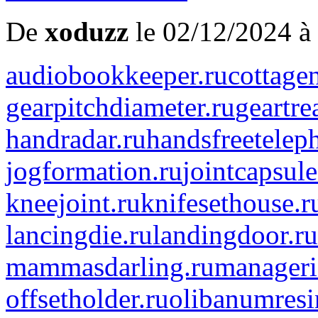
De
xoduzz
le 02/12/2024 à
audiobookkeeper.ru
cottagen
gearpitchdiameter.ru
geartre
handradar.ru
handsfreetelep
jogformation.ru
jointcapsule
kneejoint.ru
knifesethouse.r
lancingdie.ru
landingdoor.ru
mammasdarling.ru
manageria
offsetholder.ru
olibanumresi