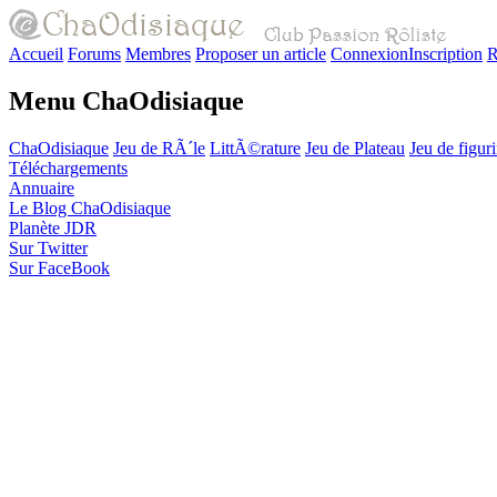
Accueil
Forums
Membres
Proposer un article
Connexion
Inscription
R
Menu ChaOdisiaque
ChaOdisiaque
Jeu de RÃ´le
LittÃ©rature
Jeu de Plateau
Jeu de figur
Téléchargements
Annuaire
Le Blog ChaOdisiaque
Planète JDR
Sur Twitter
Sur FaceBook