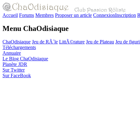
Accueil
Forums
Membres
Proposer un article
Connexion
Inscription
R
Menu ChaOdisiaque
ChaOdisiaque
Jeu de RÃ´le
LittÃ©rature
Jeu de Plateau
Jeu de figur
Téléchargements
Annuaire
Le Blog ChaOdisiaque
Planète JDR
Sur Twitter
Sur FaceBook