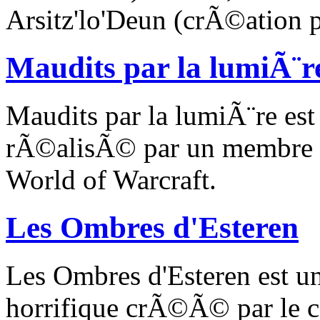
Arsitz'lo'Deun (crÃ©ation p
Maudits par la lumiÃ¨r
Maudits par la lumiÃ¨re es
rÃ©alisÃ© par un membre C
World of Warcraft.
Les Ombres d'Esteren
Les Ombres d'Esteren est 
horrifique crÃ©Ã© par le c