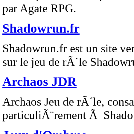
par Agate RPG.
Shadowrun.fr
Shadowrun.fr est un site ve
sur le jeu de rÃ´le Shadowr
Archaos JDR
Archaos Jeu de rÃ´le, consa
particuliÃ¨rement Ã Shado