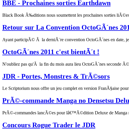
BBE - Prochaines sorties Earthdawn
Black Book Ã‰ditions nous soumettent les prochaines sorties liÃ©
Retour sur La Convention OctoGÃ´nes 20
Ayant participÃ© Ã la derniÃ¨re convention OctoGÃ´nes en date, je vou
OctoGÃ´nes 2011 c'est bientÃ´t !
N'oubliez pas qu'Ã la fin du mois aura lieu OctoGÃ´nes seconde 
JDR - Portes, Monstres & TrÃ©sors
Le Scriptorium nous offre un jeu complet en version FranÃ§aise pour
PrÃ©-commande Manga no Densetsu Delu
PrÃ©-commandes lancÃ©es pour lâ€™Ã©dition Deluxe de Manga no De
Concours Rogue Trader le JDR