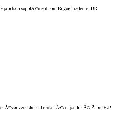
, le prochain supplÃ©ment pour Rogue Trader le JDR.
r la dÃ©couverte du seul roman Ã©crit par le cÃ©lÃ¨bre H.P.