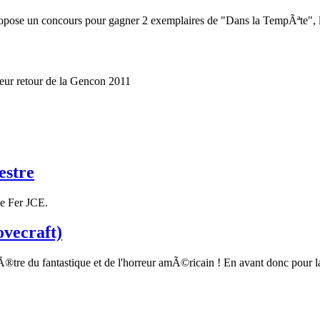
 propose un concours pour gagner 2 exemplaires de "Dans la TempÃªte"
ur retour de la Gencon 2011
estre
de Fer JCE.
ovecraft)
maÃ®tre du fantastique et de l'horreur amÃ©ricain ! En avant donc pou