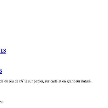
013
3
 du jeu de rÃ´le sur papier, sur carte et en grandeur nature.
eu.