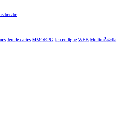
echerche
ines
Jeu de cartes
MMORPG
Jeu en ligne
WEB
MultimÃ©dia