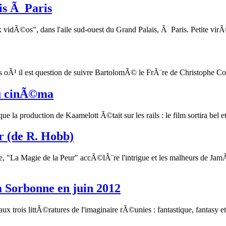
is Ã Paris
 vidÃ©os", dans l'aile sud-ouest du Grand Palais, Ã Paris. Petite virÃ©
es oÃ¹ il est question de suivre BartolomÃ© le FrÃ¨re de Christophe Co
u cinÃ©ma
 production de Kaamelott Ã©tait sur les rails : le film sortira bel et
r (de R. Hobb)
"La Magie de la Peur" accÃ©lÃ¨re l'intrigue et les malheurs de JamÃ¨
a Sorbonne en juin 2012
trois littÃ©ratures de l'imaginaire rÃ©unies : fantastique, fantasy et 