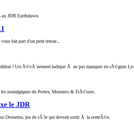
es au JDR Earthdawn.
11
s fait part d'un petit retour...
Ã©dition ! Un Ã©vÃ¨nement ludique Ã ne pas manquer en rÃ©gion Lyo
 les nostalgiques du Portes, Monstres & TrÃ©sors.
xe le JDR
nsetsu, jeu de rÃ´le qui devrait sortir Ã la rentrÃ©e.