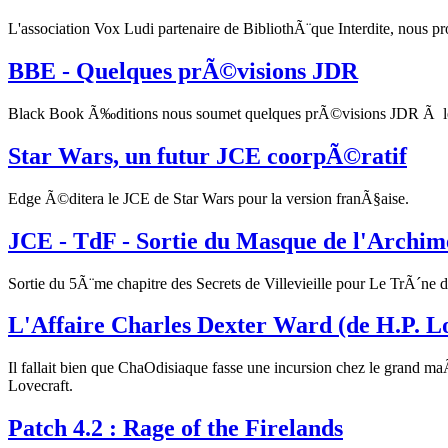
L'association Vox Ludi partenaire de BibliothÃ¨que Interdite, nous
BBE - Quelques prÃ©visions JDR
Black Book Ã‰ditions nous soumet quelques prÃ©visions JDR Ã le
Star Wars, un futur JCE coorpÃ©ratif
Edge Ã©ditera le JCE de Star Wars pour la version franÃ§aise.
JCE - TdF - Sortie du Masque de l'Archim
Sortie du 5Ã¨me chapitre des Secrets de Villevieille pour Le TrÃ´ne 
L'Affaire Charles Dexter Ward (de H.P. L
Il fallait bien que ChaOdisiaque fasse une incursion chez le grand 
Lovecraft.
Patch 4.2 : Rage of the Firelands