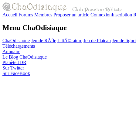
Accueil
Forums
Membres
Proposer un article
Connexion
Inscription
R
Menu ChaOdisiaque
ChaOdisiaque
Jeu de RÃ´le
LittÃ©rature
Jeu de Plateau
Jeu de figur
Téléchargements
Annuaire
Le Blog ChaOdisiaque
Planète JDR
Sur Twitter
Sur FaceBook