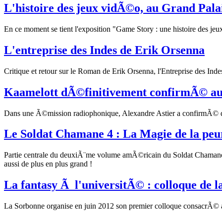
L'histoire des jeux vidÃ©o, au Grand Pala
En ce moment se tient l'exposition "Game Story : une histoire des jeux
L'entreprise des Indes de Erik Orsenna
Critique et retour sur le Roman de Erik Orsenna, l'Entreprise des Ind
Kaamelott dÃ©finitivement confirmÃ© a
Dans une Ã©mission radiophonique, Alexandre Astier a confirmÃ© que la
Le Soldat Chamane 4 : La Magie de la peu
Partie centrale du deuxiÃ¨me volume amÃ©ricain du Soldat Chamane, 
aussi de plus en plus grand !
La fantasy Ã l'universitÃ© : colloque de l
La Sorbonne organise en juin 2012 son premier colloque consacrÃ© aux 