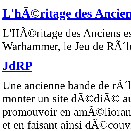
L'hÃ©ritage des Ancie
L'HÃ©ritage des Anciens 
Warhammer, le Jeu de RÃ´le
JdRP
Une ancienne bande de rÃ´li
monter un site dÃ©diÃ© au
promouvoir en amÃ©liorant
et en faisant ainsi dÃ©couvr