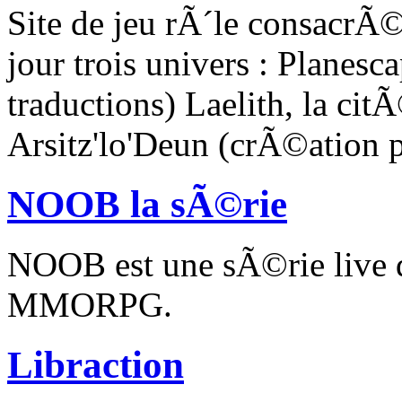
Site de jeu rÃ´le consacr
jour trois univers : Planes
traductions) Laelith, la cit
Arsitz'lo'Deun (crÃ©ation p
NOOB la sÃ©rie
NOOB est une sÃ©rie live 
MMORPG.
Libraction