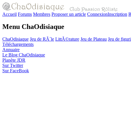
Accueil
Forums
Membres
Proposer un article
Connexion
Inscription
R
Menu ChaOdisiaque
ChaOdisiaque
Jeu de RÃ´le
LittÃ©rature
Jeu de Plateau
Jeu de figur
Téléchargements
Annuaire
Le Blog ChaOdisiaque
Planète JDR
Sur Twitter
Sur FaceBook