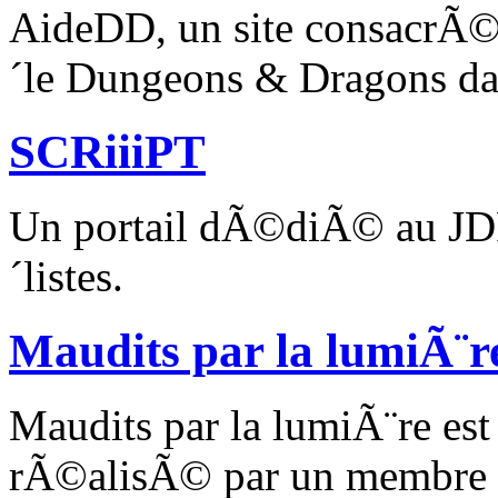
AideDD, un site consacrÃ©
´le Dungeons & Dragons dans
SCRiiiPT
Un portail dÃ©diÃ© au JDR
´listes.
Maudits par la lumiÃ¨r
Maudits par la lumiÃ¨re es
rÃ©alisÃ© par un membre C