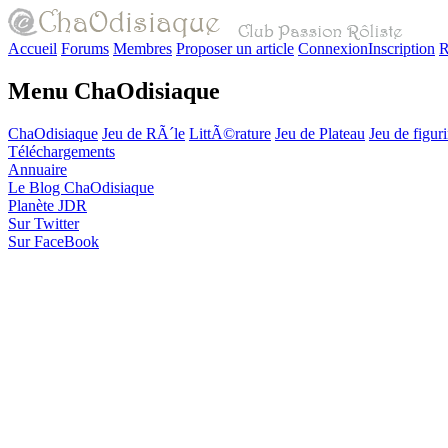
Accueil
Forums
Membres
Proposer un article
Connexion
Inscription
R
Menu ChaOdisiaque
ChaOdisiaque
Jeu de RÃ´le
LittÃ©rature
Jeu de Plateau
Jeu de figur
Téléchargements
Annuaire
Le Blog ChaOdisiaque
Planète JDR
Sur Twitter
Sur FaceBook