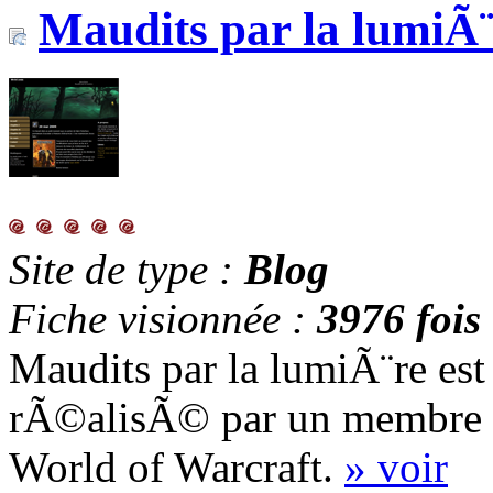
Maudits par la lumiÃ¨
Site de type :
Blog
Fiche visionnée :
3976 fois
Maudits par la lumiÃ¨re es
rÃ©alisÃ© par un membre C
World of Warcraft.
» voir