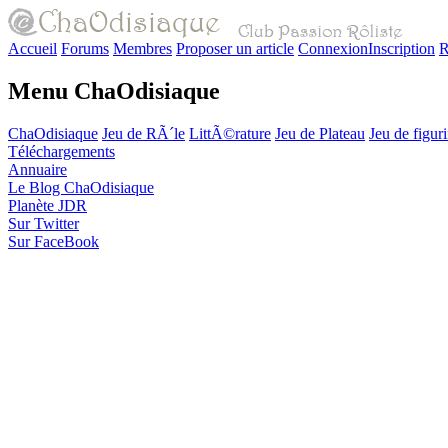
Accueil
Forums
Membres
Proposer un article
Connexion
Inscription
R
Menu ChaOdisiaque
ChaOdisiaque
Jeu de RÃ´le
LittÃ©rature
Jeu de Plateau
Jeu de figur
Téléchargements
Annuaire
Le Blog ChaOdisiaque
Planète JDR
Sur Twitter
Sur FaceBook