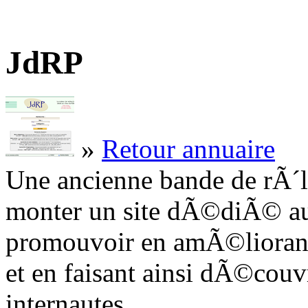
JdRP
»
Retour annuaire
Une ancienne bande de rÃ´li
monter un site dÃ©diÃ© au
promouvoir en amÃ©liorant
et en faisant ainsi dÃ©couvr
internautes.