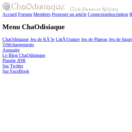
Accueil
Forums
Membres
Proposer un article
Connexion
Inscription
R
Menu ChaOdisiaque
ChaOdisiaque
Jeu de RÃ´le
LittÃ©rature
Jeu de Plateau
Jeu de figur
Téléchargements
Annuaire
Le Blog ChaOdisiaque
Planète JDR
Sur Twitter
Sur FaceBook