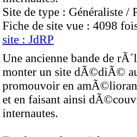
Site de type : Généraliste / 
Fiche de site vue : 4098 fo
site : JdRP
Une ancienne bande de rÃ´li
monter un site dÃ©diÃ© au
promouvoir en amÃ©liorant
et en faisant ainsi dÃ©couvr
internautes.