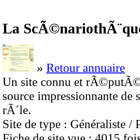
La ScÃ©nariothÃ¨qu
»
Retour annuaire
Un site connu et rÃ©putÃ© 
source impressionnante de s
rÃ´le.
Site de type : Généraliste / 
Fiche de site vue : 4015 fo