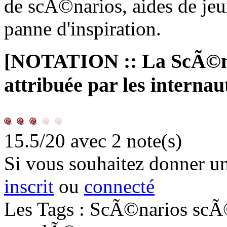
de scÃ©narios, aides de je
panne d'inspiration.
[NOTATION :: La ScÃ©n
attribuée par les internau
15.5/20
avec 2 note(s)
Si vous souhaitez donner une
inscrit
ou
connecté
Les Tags : ScÃ©narios scÃ©