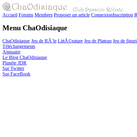
Accueil
Forums
Membres
Proposer un article
Connexion
Inscription
R
Menu ChaOdisiaque
ChaOdisiaque
Jeu de RÃ´le
LittÃ©rature
Jeu de Plateau
Jeu de figur
Téléchargements
Annuaire
Le Blog ChaOdisiaque
Planète JDR
Sur Twitter
Sur FaceBook