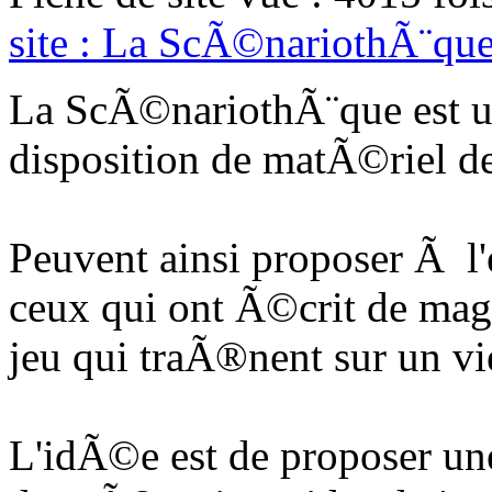
site : La ScÃ©nariothÃ¨qu
La ScÃ©nariothÃ¨que est u
disposition de matÃ©riel de
Peuvent ainsi proposer Ã l'
ceux qui ont Ã©crit de mag
jeu qui traÃ®nent sur un vi
L'idÃ©e est de proposer un