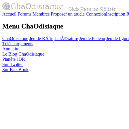
Accueil
Forums
Membres
Proposer un article
Connexion
Inscription
R
Menu ChaOdisiaque
ChaOdisiaque
Jeu de RÃ´le
LittÃ©rature
Jeu de Plateau
Jeu de figur
Téléchargements
Annuaire
Le Blog ChaOdisiaque
Planète JDR
Sur Twitter
Sur FaceBook