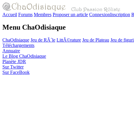
Accueil
Forums
Membres
Proposer un article
Connexion
Inscription
R
Menu ChaOdisiaque
ChaOdisiaque
Jeu de RÃ´le
LittÃ©rature
Jeu de Plateau
Jeu de figur
Téléchargements
Annuaire
Le Blog ChaOdisiaque
Planète JDR
Sur Twitter
Sur FaceBook