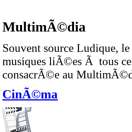
MultimÃ©dia
Souvent source Ludique, le
musiques liÃ©es Ã tous ces
consacrÃ©e au MultimÃ©d
CinÃ©ma