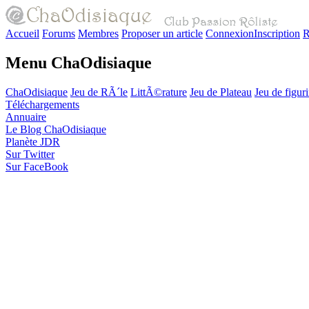
Accueil
Forums
Membres
Proposer un article
Connexion
Inscription
R
Menu ChaOdisiaque
ChaOdisiaque
Jeu de RÃ´le
LittÃ©rature
Jeu de Plateau
Jeu de figur
Téléchargements
Annuaire
Le Blog ChaOdisiaque
Planète JDR
Sur Twitter
Sur FaceBook