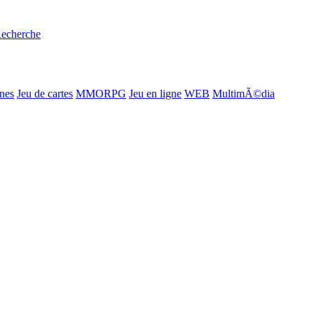
echerche
ines
Jeu de cartes
MMORPG
Jeu en ligne
WEB
MultimÃ©dia