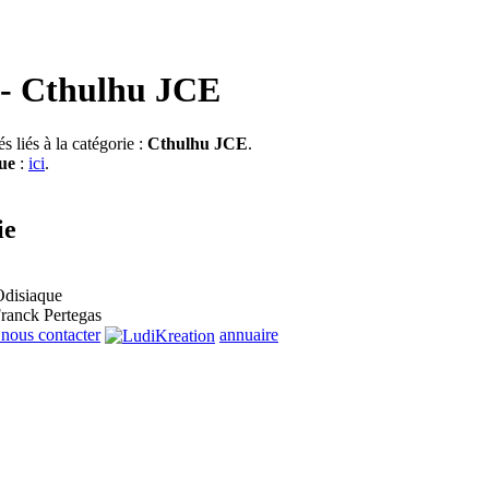
 Cthulhu JCE
s liés à la catégorie :
Cthulhu JCE
.
ue
:
ici
.
ie
aOdisiaque
 Franck Pertegas
nous contacter
annuaire