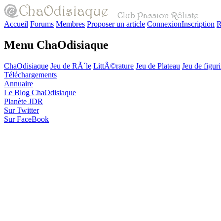
Accueil
Forums
Membres
Proposer un article
Connexion
Inscription
R
Menu ChaOdisiaque
ChaOdisiaque
Jeu de RÃ´le
LittÃ©rature
Jeu de Plateau
Jeu de figur
Téléchargements
Annuaire
Le Blog ChaOdisiaque
Planète JDR
Sur Twitter
Sur FaceBook