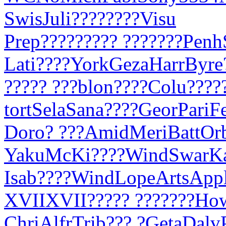
Swis
Juli
????
????
Visu
Prep
????
????
? ???
????
Penh
Lati
????
York
Geza
Harr
Byre
????
? ???
blon
????
Colu
????
tort
Sela
Sana
????
Geor
Pari
F
Doro
? ???
Amid
Meri
Batt
Or
Yaku
McKi
????
Wind
Swar
K
Isab
????
Wind
Lope
Arts
App
XVII
XVII
????
? ???
????
Ho
Chri
Alfr
Trib
??? ?
Geta
Dalv