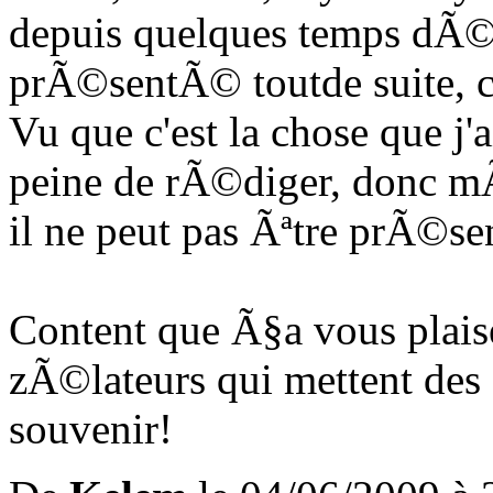
depuis quelques temps dÃ©j
prÃ©sentÃ© toutde suite, c
Vu que c'est la chose que j'a
peine de rÃ©diger, donc mÃª
il ne peut pas Ãªtre prÃ©s
Content que Ã§a vous plaise 
zÃ©lateurs qui mettent des f
souvenir!