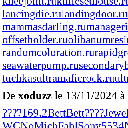
kneejoint.ru
knifesethouse.r
lancingdie.ru
landingdoor.ru
mammasdarling.ru
manageria
offsetholder.ru
olibanumresi
randomcoloration.ru
rapidg
seawaterpump.ru
secondaryb
tuchkas
ultramaficrock.ru
ult
De
xoduzz
le 13/11/2024 à
????
169.2
Bett
Bett
????
Jewe
WCNo
Mich
Fabl
Sony
5534