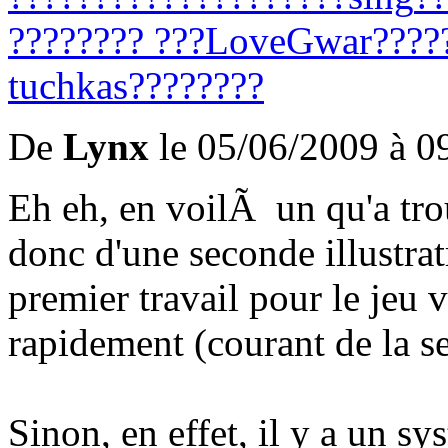
???
????
? ???
Love
Gwar
????
tuchkas
????
????
De
Lynx
le 05/06/2009 à 0
Eh eh, en voilÃ un qu'a t
donc d'une seconde illustrat
premier travail pour le je
rapidement (courant de la s
Sinon, en effet, il y a un s