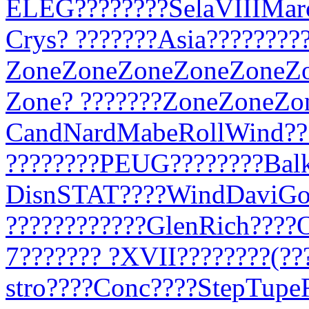
ELEG
????
????
Sela
VIII
Mar
Crys
? ???
????
Asia
????
????
Zone
Zone
Zone
Zone
Zone
Z
Zone
? ???
????
Zone
Zone
Zo
Cand
Nard
Mabe
Roll
Wind
??
????
????
PEUG
????
????
Bal
Disn
STAT
????
Wind
Davi
Go
????
????
????
Glen
Rich
????
7
????
??? ?
XVII
????
????
(??
stro
????
Conc
????
Step
Tupe