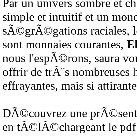
Par un univers sombre et c
simple et intuitif et un mon
sÃ©grÃ©gations raciales, 
sont monnaies courantes,
E
nous l'espÃ©rons, saura vou
offrir de trÃ¨s nombreuses 
effrayantes, mais si attirante
DÃ©couvrez une prÃ©senta
en tÃ©lÃ©chargeant le pdf