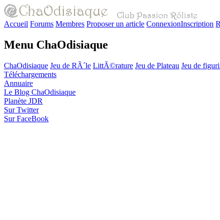
Accueil
Forums
Membres
Proposer un article
Connexion
Inscription
R
Menu ChaOdisiaque
ChaOdisiaque
Jeu de RÃ´le
LittÃ©rature
Jeu de Plateau
Jeu de figur
Téléchargements
Annuaire
Le Blog ChaOdisiaque
Planète JDR
Sur Twitter
Sur FaceBook