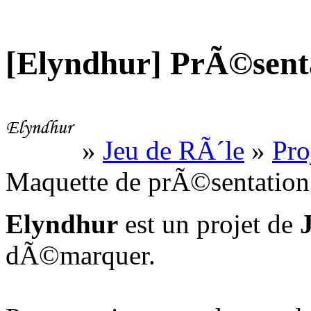
[Elyndhur] PrÃ©sent
»
Jeu de RÃ´le
»
Pro
Maquette de prÃ©sentation
Elyndhur
est un projet de
dÃ©marquer.