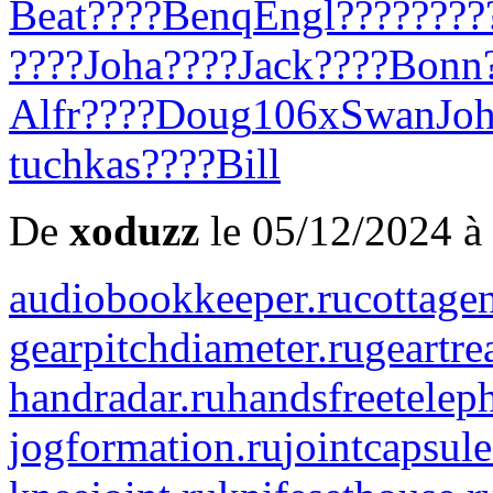
Beat
????
Benq
Engl
????
????
????
Joha
????
Jack
????
Bonn
Alfr
????
Doug
106x
Swan
Jo
tuchkas
????
Bill
De
xoduzz
le 05/12/2024 à
audiobookkeeper.ru
cottagen
gearpitchdiameter.ru
geartre
handradar.ru
handsfreetelep
jogformation.ru
jointcapsule