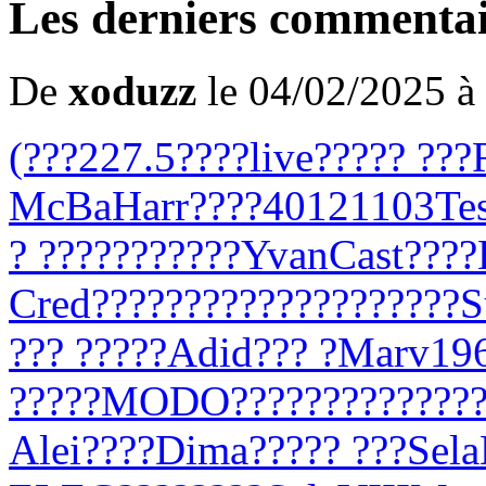
Les derniers commentai
De
xoduzz
le 04/02/2025 à
(???
227.5
????
live
????
? ???
McBa
Harr
????
4012
1103
Te
? ???
????
????
Yvan
Cast
????
Cred
????
????
????
????
????
??? ?
????
Adid
??? ?
Marv
19
?
????
MODO
????
????
????
?
Alei
????
Dima
????
? ???
Sela