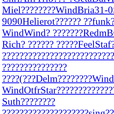
Miel
????
????
Wind
Bria
31-0
9090
Heli
erot
????
?? ??
funk
Wind
Wind
? ???
????
Redm
B
Rich
? ???
??? ?
????
Feel
Staf
???
????
????
????
????
????
???
???
????
????
????
????
(???
Delm
????
????
Wind
Wind
Otfr
Star
????
????
????
?
Suth
????
????
????
????
????
????
????
sing
??